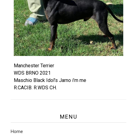
C
H
E
S
T
E
Manchester Terrier
WDS BRNO 2021
R
Maschio Black Idol’s Jarno i’m me
R.CACIB. R.WDS CH.
T
E
R
MENU
R
Home