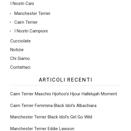
I Nostri Cani
I
Manchester Terrier
E
Cairn Terrier
R
I Nostri Campioni
Cucciolate
W
Notizie
D
Chi Siamo
S
Contattaci
B
ARTICOLI RECENTI
R
Cairn Terrier Maschio Hjohoo’s Hjour Hallelujah Moment
N
Cairn Terrier Femmina Black Idol’s Albachiara
O
Manchester Terrier Black Idol’s Girl Go Wild
2
Manchester Terrier Eddie Lawson