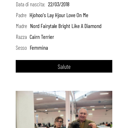
d
Data di nascita:
22/03/2018
F
Padre
Hjohoo's Lay Hjour Love On Me
a
Madre
Nord Fairytale Bright Like A Diamond
Razza
Cairn Terrier
i
Sesso
Femmina
r
y
Salute
t
a
l
e
I