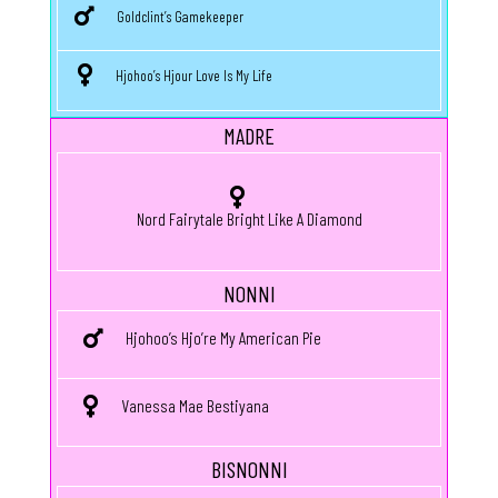
Goldclint’s Gamekeeper
Hjohoo’s Hjour Love Is My Life
MADRE
Nord Fairytale Bright Like A Diamond
NONNI
Hjohoo’s Hjo’re My American Pie
Vanessa Mae Bestiyana
BISNONNI