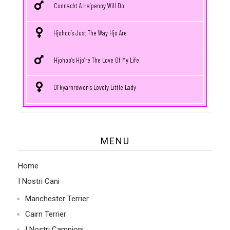
Connacht A Ha’penny Will Do
Hjohoo’s Just The Way Hjo Are
Hjohoo’s Hjo’re The Love Of My Life
Ol’kyarnrowen’s Lovely Little Lady
MENU
Home
I Nostri Cani
Manchester Terrier
Cairn Terrier
I Nostri Campioni