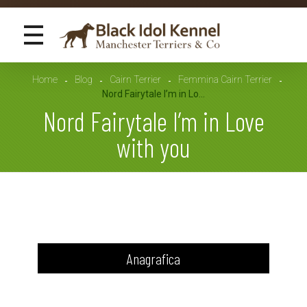
Black Idol Kennel
Manchester Terriers & Co
Home
Blog
Cairn Terrier
Femmina Cairn Terrier
Nord Fairytale I’m in Lo...
Nord Fairytale I’m in Love
with you
N
o
Anagrafica
r