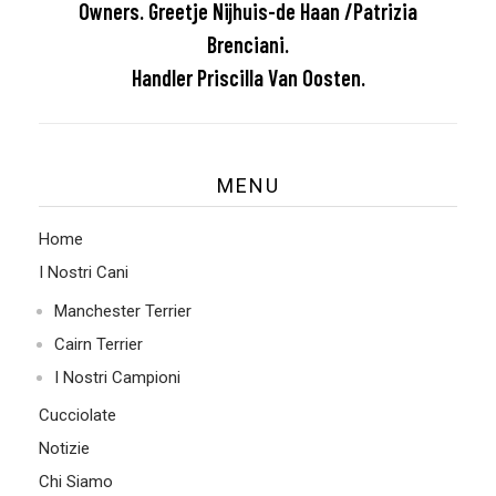
Owners. Greetje Nijhuis-de Haan /Patrizia
r
Brenciani.
t
Handler Priscilla Van Oosten.
m
u
MENU
n
Home
d
I Nostri Cani
.
Manchester Terrier
2
Cairn Terrier
I Nostri Campioni
0
Cucciolate
1
Notizie
9
Chi Siamo