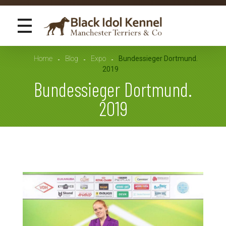
Black Idol Kennel
Manchester Terriers & Co
Home
Blog
Expo
Bundessieger Dortmund.
2019
Bundessieger Dortmund.
2019
B
u
n