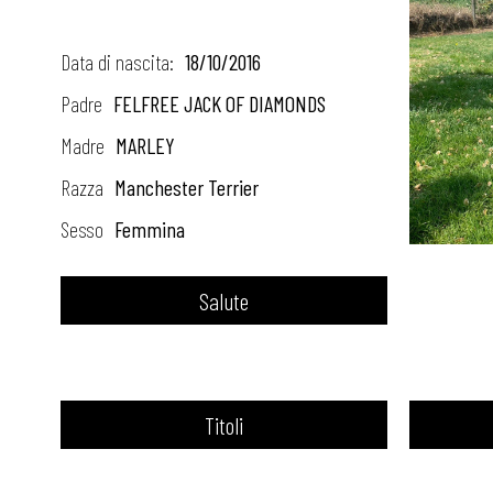
a
c
Data di nascita:
18/10/2016
k
Padre
FELFREE JACK OF DIAMONDS
i
Madre
MARLEY
Razza
Manchester Terrier
d
Sesso
Femmina
o
l
Salute
’
s
V
Titoli
i