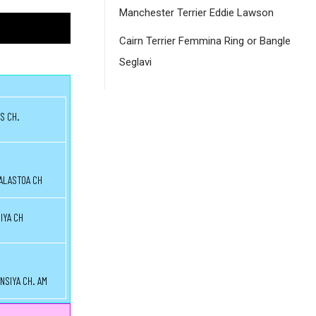
Manchester Terrier Eddie Lawson
Cairn Terrier Femmina Ring or Bangle
Seglavi
S CH.
ALASTOA CH
IYA CH
NSIYA CH. AM