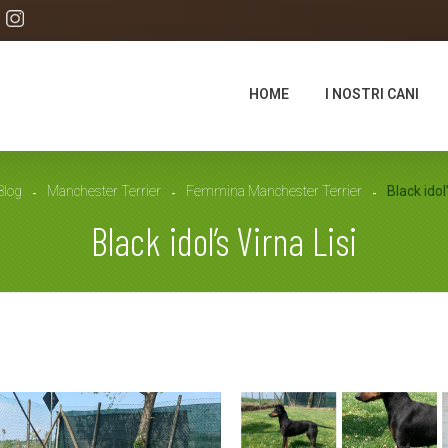
HOME
I NOSTRI CANI
Blog
Manchester Terrier
Femmina Manchester Terrier
Black idol’
Black idol’s Virna Lisi