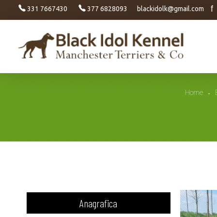
f
331 7667430
377 6828093
blackidolk@gmail.com
Black Idol Kennel
Manchester Terriers & Co
Home
B
l
Anagrafica