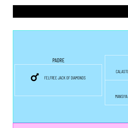
r
n
a
L
i
PADRE
s
CALAST
i
FELFREE JACK OF DIAMONDS
MANSIYA