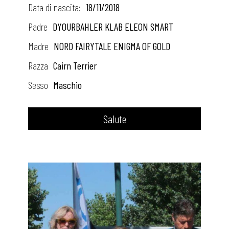
c
Data di nascita:
18/11/2018
k
Padre
DYOURBAHLER KLAB ELEON SMART
I
Madre
NORD FAIRYTALE ENIGMA OF GOLD
Razza
Cairn Terrier
d
Sesso
Maschio
o
l
Salute
’
s
R
u
s