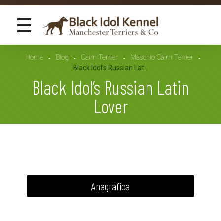
Black Idol Kennel
Manchester Terriers & Co
Home
Blog
Cairn Terrier
Maschio Cairn Terrier
Black Idol’s Russian Lat...
Black Idol’s Russian Latin
Lover
B
l
Anagrafica
a